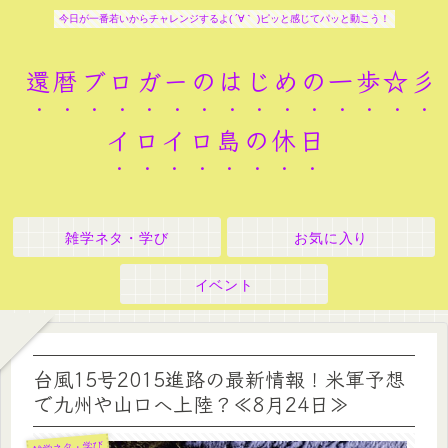
今日が一番若いからチャレンジするよ( ´∀｀ )ピッと感じてパッと動こう！
還暦ブロガーのはじめの一歩☆彡
イロイロ島の休日
雑学ネタ・学び
お気に入り
イベント
台風15号2015進路の最新情報！米軍予想
で九州や山口へ上陸？≪8月24日≫
雑学ネタ・学び