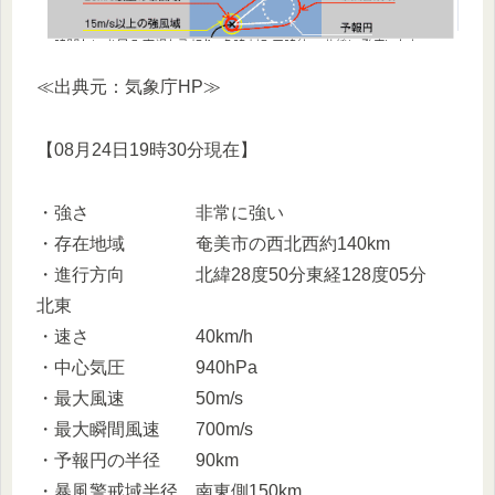
≪出典元：気象庁HP≫
【08月24日19時30分現在】
・強さ 非常に強い
・存在地域 奄美市の西北西約140km
・進行方向 北緯28度50分東経128度05分
北東
・速さ 40km/h
・中心気圧 940hPa
・最大風速 50m/s
・最大瞬間風速 700m/s
・予報円の半径 90km
・暴風警戒域半径 南東側150km