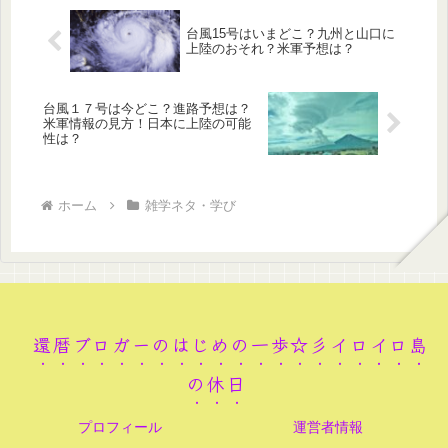
台風15号はいまどこ？九州と山口に
上陸のおそれ？米軍予想は？
台風１７号は今どこ？進路予想は？
米軍情報の見方！日本に上陸の可能
性は？
ホーム
雑学ネタ・学び
還暦ブロガーのはじめの一歩☆彡イロイロ島
の休日
プロフィール
運営者情報