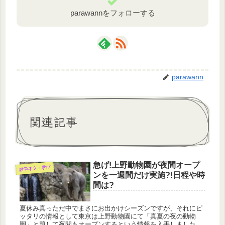
parawannをフォローする
parawann
関連記事
急げ!上野動物園が夜間オープ
雑学ネタ・学び
ンを一週間だけ実施?!日程や時
間は?
夏休み真っただ中でまさにお出かけシーズンですが、それにピ
ッタリの情報として東京は上野動物園にて「真夏の夜の動物
園」と題して夜間もオープンするという情報を入手しました。