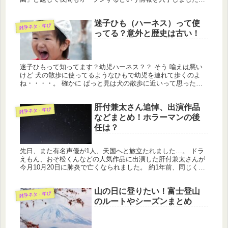
真夏の夜の動物園のオープン期間は？ 「真夏の夜の動物園」は
今年の夏休み限...
迷子ひも（ハーネス）って使
雑学ネタ・学び
ってる？意外と歴史は古い！
迷子ひもって知ってます？幼児ハーネス？？ そう 喩えは悪い
けど 犬の散歩に使ってるようなひもで幼児を連れて歩くのよ
ね・・・・。 確かに ぱっと見は犬の散歩に近いって思ったけ
ど歴史は古いのにびっくりしました。
肝付兼太さん追悼、出演作品
雑学ネタ・学び
などまとめ！ホラーマンの後
任は？
先日、また有名声優が1人、天国へと旅立たれました…。 ドラ
えもん、おそ松くんなどの人気作品に出演した肝付兼太さんが
今月10月20日に肺炎で亡くなられました。 約1年前、同じくド
ラえもんに出演していたたてかべ和也さん（ジャイアン役）も
亡くなら...
山の日に登りたい！富士登山
雑学ネタ・学び
のルートやシーズンまとめ