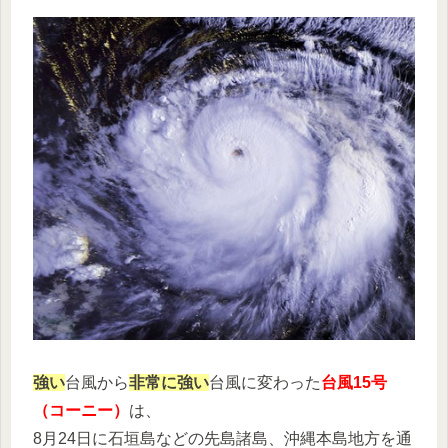
強い
台風から
非常に強い
台風に変わった
台風15号
（コーニー）
は、
8月24日に石垣島などの先島諸島、沖縄本島地方を通