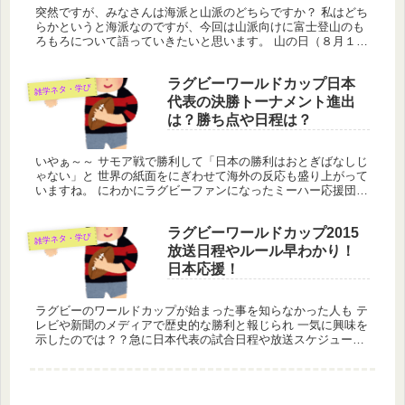
突然ですが、みなさんは海派と山派のどちらですか？ 私はどち
らかというと海派なのですが、今回は山派向けに富士登山のも
ろもろについて語っていきたいと思います。 山の日（８月１１
日）とかに登山の予定を立てている方は特に、参考になれば幸
いです。
ラグビーワールドカップ日本
雑学ネタ・学び
代表の決勝トーナメント進出
は？勝ち点や日程は？
いやぁ～～ サモア戦で勝利して「日本の勝利はおとぎばなしじ
ゃない」と 世界の紙面をにぎわせて海外の反応も盛り上がって
いますね。 にわかにラグビーファンになったミーハー応援団も
多いと思いますが、 奇跡的な勝利をしてファンを作ったともい
えます。...
ラグビーワールドカップ2015
雑学ネタ・学び
放送日程やルール早わかり！
日本応援！
ラグビーのワールドカップが始まった事を知らなかった人も テ
レビや新聞のメディアで歴史的な勝利と報じられ 一気に興味を
示したのでは？？急に日本代表の試合日程や放送スケジュール
が気になりますよね。 でも日頃ラグビーなんて見たことないし
ルールもさ...