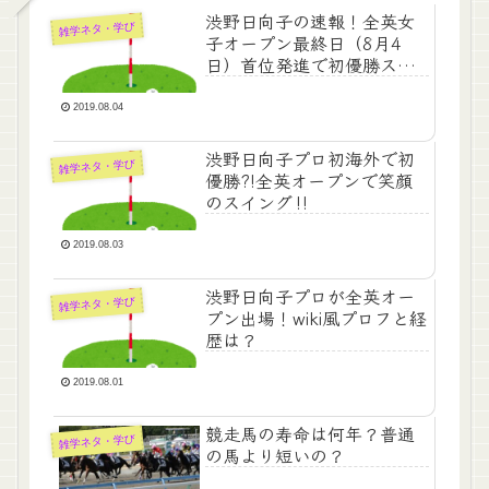
渋野日向子の速報！全英女
雑学ネタ・学び
子オープン最終日（8月4
日）首位発進で初優勝スマ
イル？
2019.08.04
渋野日向子プロ初海外で初
雑学ネタ・学び
優勝?!全英オープンで笑顔
のスイング‼
2019.08.03
渋野日向子プロが全英オー
雑学ネタ・学び
プン出場！wiki風プロフと経
歴は？
2019.08.01
競走馬の寿命は何年？普通
雑学ネタ・学び
の馬より短いの？