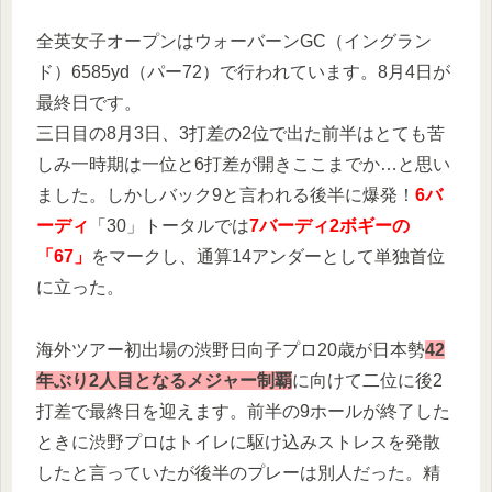
全英女子オープンはウォーバーンGC（イングラン
ド）6585yd（パー72）で行われています。8月4日が
最終日です。
三日目の8月3日、3打差の2位で出た前半はとても苦
しみ一時期は一位と6打差が開きここまでか…と思い
ました。しかしバック9と言われる後半に爆発！
6バ
ーディ
「30」トータルでは
7バーディ2ボギーの
「67」
をマークし、通算14アンダーとして単独首位
に立った。
海外ツアー初出場の渋野日向子プロ20歳が日本勢
42
年ぶり2人目となるメジャー制覇
に向けて二位に後2
打差で最終日を迎えます。前半の9ホールが終了した
ときに渋野プロはトイレに駆け込みストレスを発散
したと言っていたが後半のプレーは別人だった。精