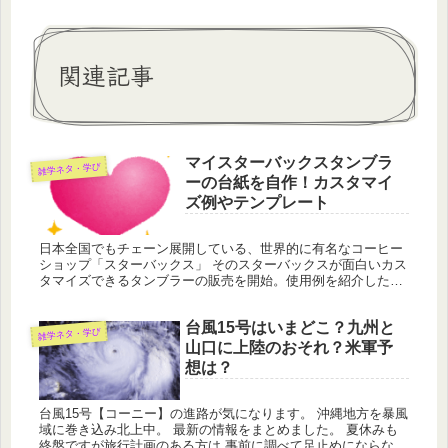
関連記事
マイスターバックスタンブラ
雑学ネタ・学び
ーの台紙を自作！カスタマイ
ズ例やテンプレート
日本全国でもチェーン展開している、世界的に有名なコーヒー
ショップ「スターバックス」 そのスターバックスが面白いカス
タマイズできるタンブラーの販売を開始。使用例を紹介したい
と思います。 オリジナルのマイタンブラーで休憩の時間が楽し
くなりますね...
台風15号はいまどこ？九州と
雑学ネタ・学び
山口に上陸のおそれ？米軍予
想は？
台風15号【コーニー】の進路が気になります。 沖縄地方を暴風
域に巻き込み北上中。 最新の情報をまとめました。 夏休みも
終盤ですが旅行計画のある方は 事前に調べて足止めにならない