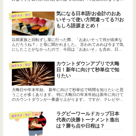
よう 充分に注意してくださいね。
気になる日本語!お会計のおあ
雑学ネタ・学び
いそって使い方間違ってる?!お
もしろ語源まとめ！
以前家族と回転ずし屋に行った際、「おあいそって何が由来な
んだろうね？」と母に聞かれました。 言われてみれば今まで気
にしたことがなかったので、今回は「おあいそ」も含め、日常
的によく使っている日本語の語源もご説明しますのでお役立て
ください。へぇ...
カウントダウンアプリで大晦
雑学ネタ・学び
日！新年に向けて秒単位で知
りたい
大晦日や年末年始、 新年に向けて秒単位で時間を知りたいと思
うことが多くあります。 特に大晦日の年末年始は新年に向けて
のカウントダウンが一番盛り上がります。 ですが、テレビや時
計などでは正確な時間を把握することが 難しく数秒ずれてしま
ったり、...
ラグビーワールドカップ日本
雑学ネタ・学び
代表の決勝トーナメント進出
は？勝ち点や日程は？