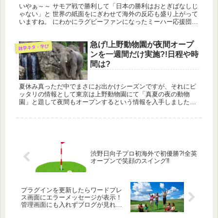
いやぁ～～ サモア戦で勝利して「日本の勝利はおとぎばなしじ
ゃない」と 世界の紙面をにぎわせて海外の反応も盛り上がって
いますね。 にわかにラグビーファンになったミーハー応援団も
多いと思いますが、 奇跡的な勝利をしてファンを作ったともい
えます。...
急げ!上野動物園が夜間オープ
雑学ネタ・学び
ンを一週間だけ実施?!日程や時
間は?
夏休み真っただ中でまさにお出かけシーズンですが、それにピ
ッタリの情報として東京は上野動物園にて「真夏の夜の動物
園」と題して夜間もオープンするという情報を入手しました。
真夏の夜の動物園のオープン期間は？ 「真夏の夜の動物園」は
今年の夏休み限...
渋野日向子プロ初海外で初優勝?!全英
オープンで笑顔のスイング‼
プラグインを更新したらワードプレ
ス画面にエラーメッセージが表示！
管理画面にも入れずブログが見れな
い人の解決法