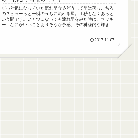
ずっと気になっていた流れ星☆彡どうして星は落っこちる
の？ピューっと一瞬のうちに流れる星。１秒もなくあっと
いう間です。いくつになっても流れ星をみた時は、ラッキ
ー！なにかいいことありそうな予感。その神秘的な輝き
は、宇宙への謎をさらに深めていくも...
2017.11.07