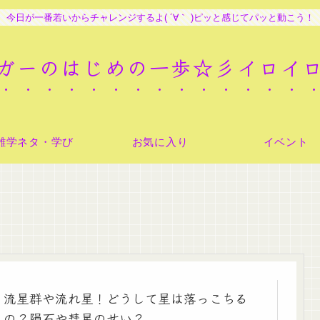
今日が一番若いからチャレンジするよ( ´∀｀ )ピッと感じてパッと動こう！
ガーのはじめの一歩☆彡イロイ
雑学ネタ・学び
お気に入り
イベント
流星群や流れ星！どうして星は落っこちる
の？隕石や彗星のせい？