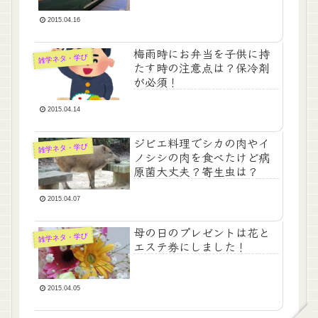
2015.04.16
梅雨時にお弁当を子供に持
雑学ネタ・学び
たす時の注意点は？保冷剤
が必須！
2015.04.14
ジビエ料理でシカの肉やイ
雑学ネタ・学び
ノシシの肉を食べたけど病
原菌大丈夫？寄生虫は？
2015.04.07
母の日のプレゼントは花と
雑学ネタ・学び
エステ券にしました！
2015.04.05