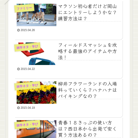
マラソン初心者だけど岡山
ファミリー
にエントリーしようかな？
練習方法は？
2015.04.26
フィールドスマッシュを攻
雑学ネタ・学び
略する最強のアイテムや方
法！
2015.04.22
柳井フラワーランドの入場
雑学ネタ・学び
料っていくら？ハナハナは
バイキングなの？
2015.04.19
青春１８きっぷの使い方
雑学ネタ・学び
は？西日本から出発で安く
買う方法あるの？