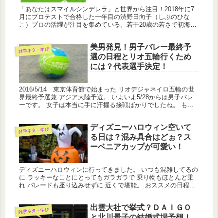
「あなたはスマイルシンデレラ」と世界から注目！2018年に7
月にプロテストで合格した一年目の渋野日向子（しぶのひな
こ）プロの活躍が注目を集めている。若干20歳の若さで初海外
デビューで上位に食い込んでいます。女子ゴルフのメジャー最
終戦、全英女...
美男発見！男子バレー最終予
雑学ネタ・学び
選の日程とリオ五輪行くため
には？代表選手決定！
2016/5/14 東京体育館で始まった リオデジャネイロ五輪の世
界最終予選兼 アジア大陸予選。 いよいよ5/28からは男子バレ
ーです。 女子は本当に手に汗握る接戦ばかりでしたね。 もち
ろん応援しがいがありました。 バレーボールのレッドカー...
ディズニーハロウィン空いて
雑学ネタ・学び
る日は？混み具合はどぉ？ス
ーベニアカップが可愛い！
ディズニーハロウィンに行ってきました。 いつも混雑してるの
に ラッキーなことにとってもガラガラで 乗り物もほとんど乗
れ パレードも座り込みせずに 近くで堪能。 おススメの日程が
あったんですね。
出雲大社で挙式？ＤＡＩＧＯ
雑学ネタ・学び
と北川景子の結婚式場予想！