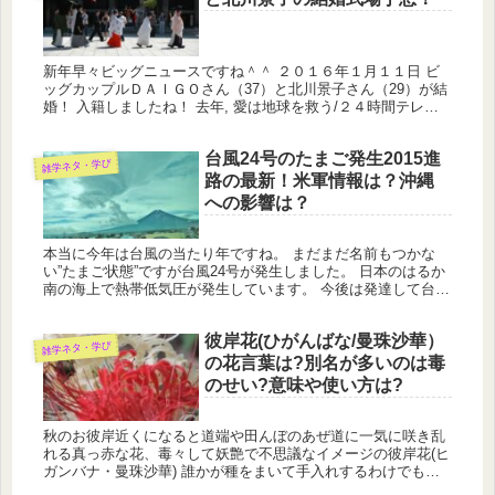
新年早々ビッグニュースですね＾＾ ２０１６年１月１１日 ビ
ッグカップルＤＡＩＧＯさん（37）と北川景子さん（29）が結
婚！ 入籍しましたね！ 去年, 愛は地球を救う/２４時間テレビ
のマラソン完走後 ＤＡＩＧＯさんがプロポーズしたようです。
...
台風24号のたまご発生2015進
雑学ネタ・学び
路の最新！米軍情報は？沖縄
への影響は？
本当に今年は台風の当たり年ですね。 まだまだ名前もつかな
い”たまご状態”ですが台風24号が発生しました。 日本のはるか
南の海上で熱帯低気圧が発生しています。 今後は発達して台風
24号となり沖縄地方に接近するのでしょうか？
彼岸花(ひがんばな/曼珠沙華）
雑学ネタ・学び
の花言葉は?別名が多いのは毒
のせい?意味や使い方は?
秋のお彼岸近くになると道端や田んぼのあぜ道に一気に咲き乱
れる真っ赤な花、毒々して妖艶で不思議なイメージの彼岸花(ヒ
ガンバナ・曼珠沙華) 誰かが種をまいて手入れするわけでもな
いのに、秋の訪れを知らせるようにお彼岸近くに花を咲かせ目