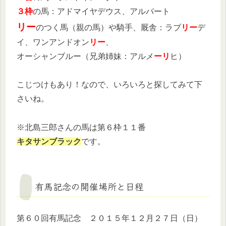
３枠
の馬：アドマイヤデウス、アルバート
リー
のつく馬（親の馬）や騎手、厩舎：ラブ
リー
デ
イ、ワンアンドオン
リー
、
オーシャンブルー（兄弟姉妹：アルメ
ーリ
ヒ）
こじつけもあり！なので、いろいろと探してみて下
さいね。
※北島三郎さんの馬は第６枠１１番
キタサンブラック
です。
有馬記念の開催場所と日程
第６０回有馬記念 ２０１５年１２月２７日（日）