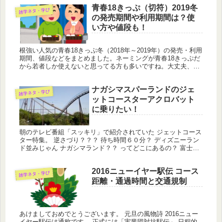
カ海軍...
青春18きっぷ（切符）2019冬
雑学ネタ・学び
の発売期間や利用期間は？使
い方や値段も！
根強い人気の青春18きっぷ冬（2018年～2019年）の発売・利用
期間、値段などをまとめました。ネーミングが青春18きっぷだ
から若者しか使えないと思ってる方も多いですね。大丈夫、安
心してください、何歳になっても使えますよ。発売期間や使用
期間...
ナガシマスパーランドのジェ
雑学ネタ・学び
ットコースターアクロバット
に乗りたい！
朝のテレビ番組「スッキリ」で紹介されていた ジェットコース
ター特集。 逆さづり？？？ 待ち時間６０分？ ディズニーラン
ド並みじゃん ナガシマランド？？ ってどこにあるの？ 富士急
しか知らないもん！
2016ニューイヤー駅伝 コース
雑学ネタ・学び
距離・通過時間と交通規制
あけましておめでとうございます。 元旦の風物詩 2016ニュー
イヤー駅伝は通称です。 正式には「実業団対抗駅伝」 日程的