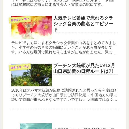
には箱根駅伝の前日に走る社会人・実業団の駅伝です。
人気テレビ番組で流れるクラ
雑学ネタ・学び
シック音楽の曲名とエピソー
ド
テレビでよく耳にするクラシック音楽の曲名をまとめてみまし
た。小学生の時の音楽の時間に聞いたことがある曲が多いで
す。いろんな場所で流れたりしますが曲名が出ません。気にな
る数曲を独断ですが＾＾まとめてみました。
プーチン大統領が見たい!12月
雑学ネタ・学び
山口県訪問の日程ルートは?!
2016年はオバマ大統領が広島に訪問されたと思ったら今度はび
っくりプーチン大統領が山口県にご訪問決定！ 中国地方の県に
続いて首脳が来られるなんてすごいですね。 大都市ではなく地
方なんですね。しかも強引？？に安倍首相の故郷へのお誘いで
す。 山...