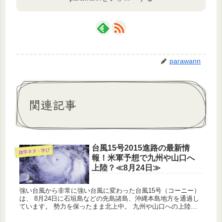
parawann
関連記事
台風15号2015進路の最新情
雑学ネタ・学び
報！米軍予想で九州や山口へ
上陸？≪8月24日≫
強い台風から非常に強い台風に変わった台風15号（コーニー）
は、 8月24日に石垣島などの先島諸島、沖縄本島地方を通過し
ています。 勢力を保ったまま北上中。 九州や山口への上陸の
可能性が 非常に高くなりました。 気象庁を始め米軍（アメリ