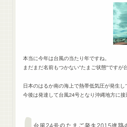
本当に今年は台風の当たり年ですね。
まだまだ名前もつかない”たまご状態”ですが
日本のはるか南の海上で熱帯低気圧が発生し
今後は発達して台風24号となり沖縄地方に
台風24号のたまご発生2015進路