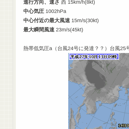
進行方向、速さ
西 15km/h(8kt)
中心気圧
1002hPa
中心付近の最大風速
15m/s(30kt)
最大瞬間風速
23m/s(45kt)
熱帯低気圧a（台風24号に発達？？）台風2