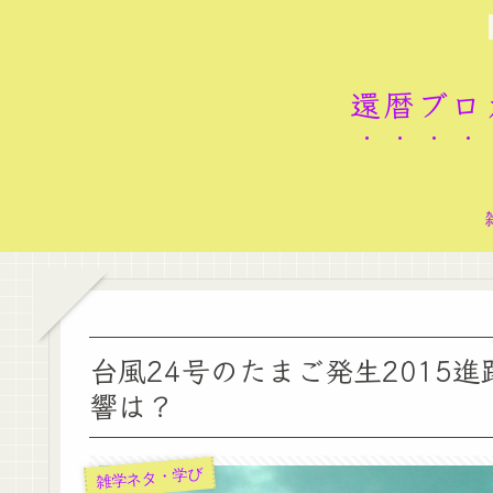
還暦ブロ
台風24号のたまご発生2015
響は？
雑学ネタ・学び