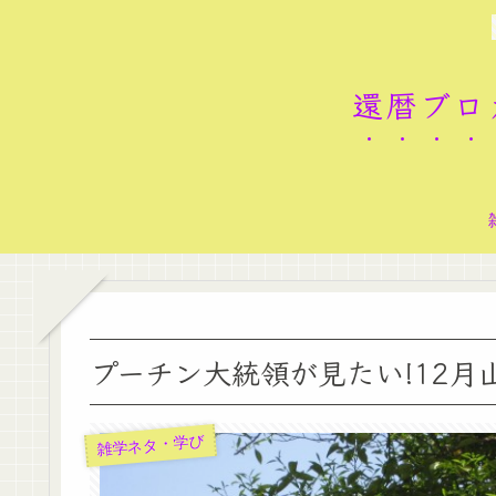
還暦ブロ
プーチン大統領が見たい!12月
雑学ネタ・学び