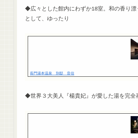
◆広々とした館内にわずか18室。和の香り
として、ゆったり
長門湯本温泉 別邸 音信
◆世界３大美人『楊貴妃』が愛した湯を完全