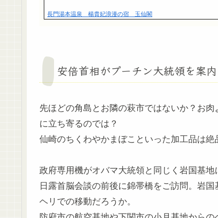
長門湯本温泉 楊貴妃浪漫の宿 玉仙閣
安倍首相がプーチン大統領を案内
先ほどの角島とお隣の萩市ではないか？お肉
に立ち寄るのでは？
仙崎のちくわやかまぼこといった加工品は絶
政府専用機がオバマ大統領と同じく岩国基地
日露首脳会談の前後に錦帯橋をご訪問。岩国
ヘリでの移動だろうか。
防府市の航空基地や下関市の小月基地からの