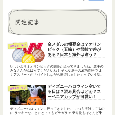
関連記事
金メダルの報奨金は？オリン
雑学ネタ・学び
ピック（五輪）や競技で差が
ある？日本と海外は違う？
いよいよリオオリンピックの開幕が迫ってきましたね。選手の
みなさんがんばってくださいね！ そんな選手の成功物語で よ
くアスリートが「バイトしながら練習しました」っていう話を
耳にします。 オリンピック選手は練習してる間は仕事ができま
せん。どうや...
ディズニーハロウィン空いて
雑学ネタ・学び
る日は？混み具合はどぉ？ス
ーベニアカップが可愛い！
ディズニーハロウィンに行ってきました。 いつも混雑してるの
に ラッキーなことにとってもガラガラで 乗り物もほとんど乗