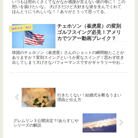
いつもは照れくさくてなかなか感謝が言えない彼の母に！ この
想いを届けたいな。 大げさだけど大好きな彼を生んでくれて
ほんとうにうれしいな！！ありがとうって思ってる。
チェホソン（崔虎星）の変則
雑学ネタ・学び
ゴルフスイング必見！アメリ
カでツアー動画ブレイク？
韓国のチェホソン（崔虎星）さんのショットの瞬間観たことが
ありますか？変則スイングというか変なスイング！思わず吹き
出してしまう大げさなパフォーマンスですがギャラリーやお茶
の間、メディアをとても楽しませてくれます。名前の読み方た
が難しくて・・・...
行きたくない！結婚式を断るうまい
理由と伝え方
グレムリン３公開決定？!あらすじや
シリーズの解説