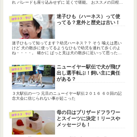
れ パレードも座り込みせずに 近くで堪能。 おススメの日程が
あったんですね。
迷子ひも（ハーネス）って使
雑学ネタ・学び
ってる？意外と歴史は古い！
迷子ひもって知ってます？幼児ハーネス？？ そう 喩えは悪い
けど 犬の散歩に使ってるようなひもで幼児を連れて歩くのよ
ね・・・・。 確かに ぱっと見は犬の散歩に近いって思ったけ
ど歴史は古いのにびっくりしました。
ニューイヤー駅伝で犬が飛び
雑学ネタ・学び
出し選手転ぶ！飼い主に責任
がある？
３大駅伝の一つ 元旦のニューイヤー駅伝２０１６ ６０回の記
念大会に信じられない事が起こった
母の日はプリザードフラワー
雑学ネタ・学び
とスイーツに決定！リースや
メッセージも！