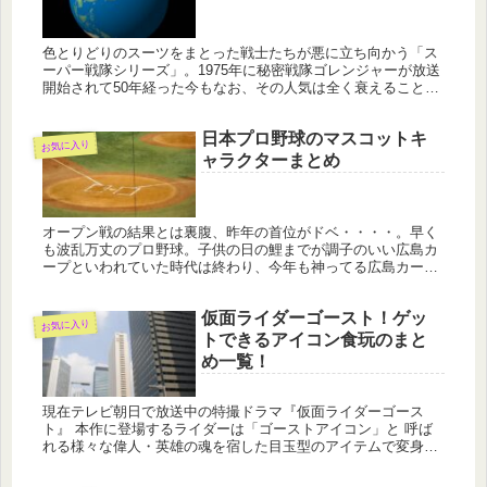
色とりどりのスーツをまとった戦士たちが悪に立ち向かう「ス
ーパー戦隊シリーズ」。1975年に秘密戦隊ゴレンジャーが放送
開始されて50年経った今もなお、その人気は全く衰えることは
ありません。そんな50年もの歴史の中で、色とりどりの戦士が
登場して...
日本プロ野球のマスコットキ
お気に入り
ャラクターまとめ
オープン戦の結果とは裏腹、昨年の首位がドベ・・・・。早く
も波乱万丈のプロ野球。子供の日の鯉までが調子のいい広島カ
ープといわれていた時代は終わり、今年も神ってる広島カー
プ。パリーグは昨年の首位３位までがBクラスと予想外の展開
です。そんな球場を...
仮面ライダーゴースト！ゲッ
お気に入り
トできるアイコン食玩のまと
め一覧！
現在テレビ朝日で放送中の特撮ドラマ『仮面ライダーゴース
ト』 本作に登場するライダーは「ゴーストアイコン」と 呼ば
れる様々な偉人・英雄の魂を宿した目玉型のアイテムで変身
し、 おもちゃも絶賛発売中です。 というわけで今回は、２０
１６年２月７日現...