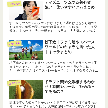
ディズニーツムツム初心者！
お気に入り
強い・使いやすいツムまとめ
すっかりツムツムのファンになりまして遅ればせながら始めて
おります。毎週月曜日の朝には最高スコアを叩き出したくて早
起き。すっかり生活の一部です。 今回は、大人気のスマホパズ
ルゲーム「ディズニーツムツム」から、個人的に強いと思うツ
ム（ディズニー...
松下進｜ファミ通やスペース
お気に入り
ワールドのキャラを描いた人
｜キャラまとめ
松下進さんはファミ通やスペースワールドのキャラクターを手
掛けた人です。 「ああ、あのキャラクターを描いた人ね！」
と、 松下進さんはイラストレーターで、これまで数多くのキャ
ラクターを生み出してきたことで「キャラクターの父」とも呼
ばれています。...
ドラフト契約交渉権まるわか
お気に入り
り！期間やルール、拒否権っ
てあるの？
野球少年なら知っておかないと！ドラフト契約交渉権まるわか
り！ やってきましたね！この季節 2017年秋。今年のドラフト