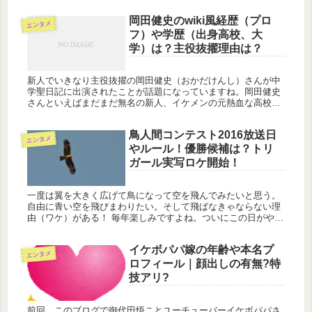
岡田健史のwiki風経歴（プロ
エンタメ
フ）や学歴（出身高校、大
学）は？主役抜擢理由は？
新人でいきなり主役抜擢の岡田健史（おかだけんし）さんが中
学聖日記に出演されたことが話題になっていますね。岡田健史
さんといえばまだまだ無名の新人、イケメンの元熱血な高校球
児という情報しかないぐらい知名度はないです。中学聖日記は
予告でほぼストー...
鳥人間コンテスト2016放送日
エンタメ
やルール！優勝候補は？トリ
ガール実写ロケ開始！
一度は翼を大きく広げて鳥になって空を飛んでみたいと思う。
自由に青い空を飛びまわりたい。そして飛ばなきゃならない理
由（ワケ）がある！ 毎年楽しみですよね。ついにこの日がやっ
てきました。 翼を持たない人類がどこまで飛べるかを競う「鳥
人間コンテス...
イケボパパ嫁の年齢や本名プ
エンタメ
ロフィール｜顔出しの有無?特
技アリ?
前回、このブログで御代田悟ことユーチューバーイケボパパさ