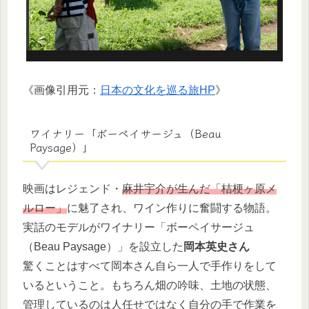
《画像引用元：
日本の文化を巡る旅HP
》
ワイナリー「ボーペイサージュ（Beau
Paysage）」
映画はレジェンド・
麻井宇介が生んだ「桔梗ヶ原メ
ルロー」
に魅了され、ワイン作りに奮闘する物語。
実話のモデルがワイナリー「ボーペイサージュ
（Beau Paysage）」を設立した
岡本英史さん
驚くことはすべて岡本さん自ら一人で手作りをして
いるということ。もちろん畑の吟味、土地の状態、
管理しているのは人任せではなく自分の手で作業を