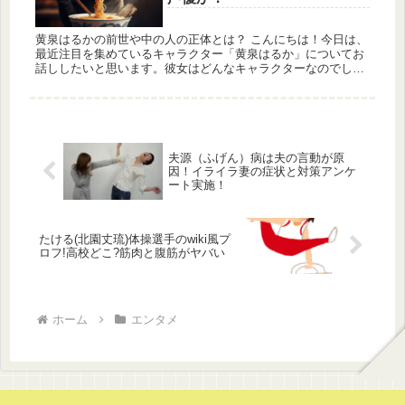
黄泉はるかの前世や中の人の正体とは？ こんにちは！今日は、
最近注目を集めているキャラクター「黄泉はるか」についてお
話ししたいと思います。彼女はどんなキャラクターなのでしょ
うか？また、彼女の前世や中の人の正体についても考察してみ
ましょう！ ま...
夫源（ふげん）病は夫の言動が原
因！イライラ妻の症状と対策アンケ
ート実施！
たける(北園丈琉)体操選手のwiki風プ
ロフ!高校どこ?筋肉と腹筋がヤバい
ホーム
エンタメ