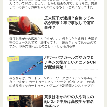
んについて解説しました。 しかし動画を見ているうちに、共演
している妻ことお嫁ちゃんのこともちょっと気になって来たの
で、今回はイケボパパのお嫁ちゃんのいろんなことを語りたい
と思います。
広末涼子が逮捕？自称って本
エンタメ
名が廣末？車で事故して傷害
事件？
毎度お騒がせの広末さんですが、、、何をしたら逮捕？ 夫婦で
朝のニュース見てて「逮捕って？」「麻薬？」って思ったので
すが、 病院で暴れたとのこと・・しかも真夜中
パワーパフガールズやカウ＆
エンタメ
チキンの懐かしいアニメをCN
が配信開始！
みなさんは、カートゥーンネットワークというチャンネルをご
存じですか？ カートゥーンネットワーク（CN）とは、その名
の通り様々なカートゥーンやアニメを24時間ノンストップで放
送しているアニメ専門チャンネル。 トムとジェリーやルーニー
チューンズ...
黄泉はるかの中の人や前世の
エンタメ
顔バレ？中身は高校生か有名
声優か？