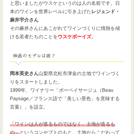
と思いましたがウスケというのは人の名前です。日
本のワインを世界レベルに引き上げた
レジェンド・
麻井宇介さん
その麻井さんにあこがれてワインづくりに情熱を傾
ける若者たちのことを
ウスケボーイズ
。
映画のモデルは誰？
岡本英史さん
山梨県北杜市津金の土地でワインづく
りをスタートしました。
1999年、ワイナリー「ボーペイサージュ（Beau
Paysage／フランス語で「美しい景色」を意味する
言葉）」を設立。
「ワインは人が造るものではなく、土地が造るも
の」
というコンセプトのもと、土地からこだわって