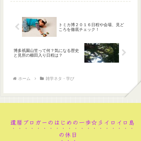
えます。...
トミカ博２０１６日程や会場、見ど
ころを徹底チェック！
博多祇園山笠って何？気になる歴史
と見所の櫛田入り日程は？
ホーム
雑学ネタ・学び
還暦ブロガーのはじめの一歩☆彡イロイロ島
の休日