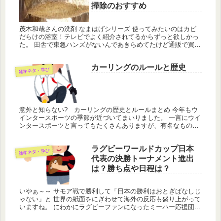
掃除のおすすめ
茂木和哉さんの洗剤 なまはげシリーズ 使ってみたいのはカビ
だらけの浴室！テレビでよく紹介されてるからずっと欲しかっ
た。 田舎で東急ハンズがないんであきらめてたけど通販で買え
ることが判明！さっそく掃除開始！
カーリングのルールと歴史
雑学ネタ・学び
意外と知らない? カーリングの歴史とルールまとめ 今年もウ
インタースポーツの季節が近づいてまいりました。 一言にウイ
ンタースポーツと言ってもたくさんありますが、有名なものの
1つに「カーリング」があります。 ストーンを氷の上で滑らせ
て得点ゾー...
ラグビーワールドカップ日本
雑学ネタ・学び
代表の決勝トーナメント進出
は？勝ち点や日程は？
いやぁ～～ サモア戦で勝利して「日本の勝利はおとぎばなしじ
ゃない」と 世界の紙面をにぎわせて海外の反応も盛り上がって
いますね。 にわかにラグビーファンになったミーハー応援団も
多いと思いますが、 奇跡的な勝利をしてファンを作ったともい