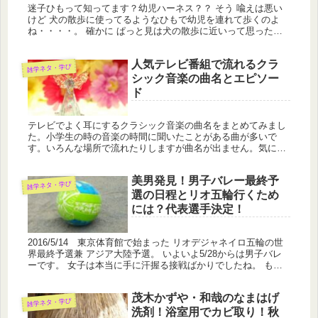
迷子ひもって知ってます？幼児ハーネス？？ そう 喩えは悪い
けど 犬の散歩に使ってるようなひもで幼児を連れて歩くのよ
ね・・・・。 確かに ぱっと見は犬の散歩に近いって思ったけ
ど歴史は古いのにびっくりしました。
人気テレビ番組で流れるクラ
雑学ネタ・学び
シック音楽の曲名とエピソー
ド
テレビでよく耳にするクラシック音楽の曲名をまとめてみまし
た。小学生の時の音楽の時間に聞いたことがある曲が多いで
す。いろんな場所で流れたりしますが曲名が出ません。気にな
る数曲を独断ですが＾＾まとめてみました。
美男発見！男子バレー最終予
雑学ネタ・学び
選の日程とリオ五輪行くため
には？代表選手決定！
2016/5/14 東京体育館で始まった リオデジャネイロ五輪の世
界最終予選兼 アジア大陸予選。 いよいよ5/28からは男子バレ
ーです。 女子は本当に手に汗握る接戦ばかりでしたね。 もち
ろん応援しがいがありました。 バレーボールのレッドカー...
茂木かずや・和哉のなまはげ
雑学ネタ・学び
洗剤！浴室用でカビ取り！秋